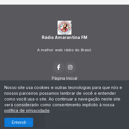
Rádio Amarantina FM
A melhor web rádio do Brasil.
Página Inicial
Nosso site usa cookies e outras tecnologias para que nós e
Programação
nossos parceiros possamos lembrar de você e entender
como você usa o site. Ao continuar a navegação neste site
Notícias
será considerado como consentimento implícito à nossa
Contato
política de privacidade
.
Todos os direitos reservados.
20:00 - 22:00
Com a tecnologia
Entendi
O AMORES
Planeta Hits
PABLLO VITTAR - SÃO AMORES