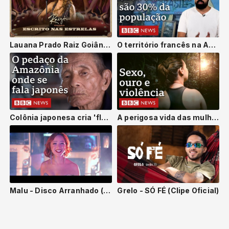
Lauana Prado Raiz Goiânia - Escrito nas Estrelas Versão Estendida (Visualizer)
O território francês na América do Sul que enfrenta 'pressão demográfica' brasileira
Colônia japonesa cria 'florestas de comida' no Pará e vira referência contra desmatamento
A perigosa vida das mulheres nos garimpos da Amazônia | Documentário BBC
Malu - Disco Arranhado (Clipe Oficial)
Grelo - SÓ FÉ (Clipe Oficial)