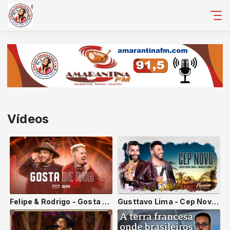
Vídeos
Felipe & Rodrigo - Gosta de Rua (Ao Vivo Em Goiânia) #QuestãoDeTempo
Gusttavo Lima - Cep Novo Part. Murilo Huff | DVD Paraíso Particular