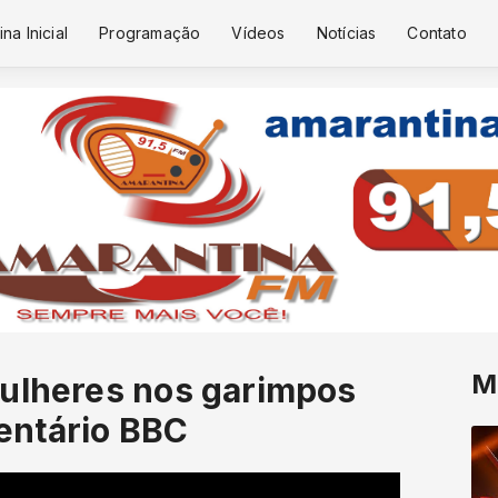
na Inicial
Programação
Vídeos
Notícias
Contato
M
mulheres nos garimpos
entário BBC