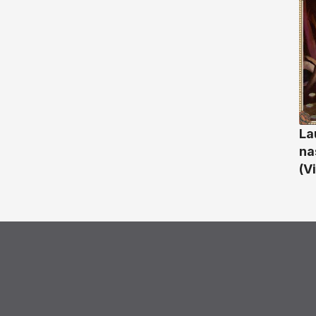
La
na
(V