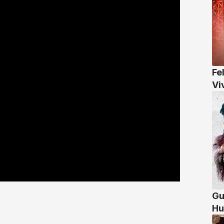
Fe
Vi
Gu
Hu