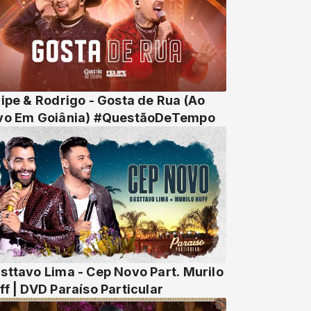
lipe & Rodrigo - Gosta de Rua (Ao
vo Em Goiânia) #QuestãoDeTempo
sttavo Lima - Cep Novo Part. Murilo
ff | DVD Paraíso Particular