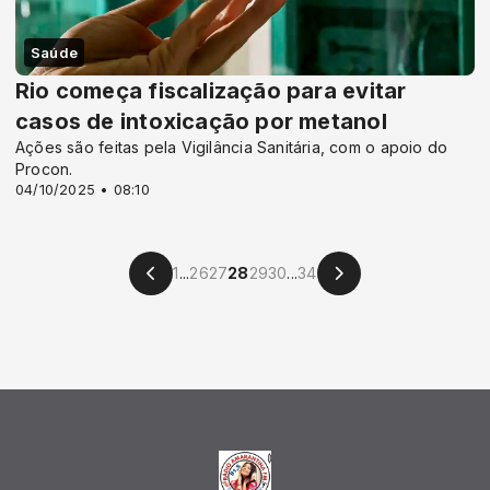
Saúde
Rio começa fiscalização para evitar
casos de intoxicação por metanol
Ações são feitas pela Vigilância Sanitária, com o apoio do
Procon.
04/10/2025 • 08:10
1
...
26
27
28
29
30
...
34