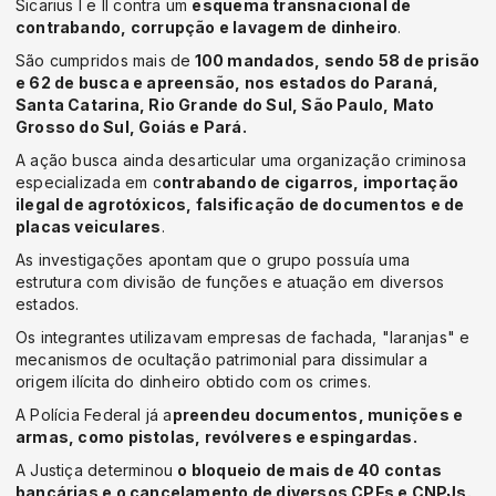
Sicarius I e II contra um
esquema transnacional de
contrabando, corrupção e lavagem de dinheiro
.
São cumpridos mais de
100 mandados, sendo 58 de prisão
e 62 de busca e apreensão, nos estados do Paraná,
Santa Catarina, Rio Grande do Sul, São Paulo, Mato
Grosso do Sul, Goiás e Pará.
A ação busca ainda desarticular uma organização criminosa
especializada em c
ontrabando de cigarros, importação
ilegal de agrotóxicos, falsificação de documentos e de
placas veiculares
.
As investigações apontam que o grupo possuía uma
estrutura com divisão de funções e atuação em diversos
estados.
Os integrantes utilizavam empresas de fachada, "laranjas" e
mecanismos de ocultação patrimonial para dissimular a
origem ilícita do dinheiro obtido com os crimes.
A Polícia Federal já a
preendeu documentos, munições e
armas, como pistolas, revólveres e espingardas.
A Justiça determinou
o bloqueio de mais de 40 contas
bancárias e o cancelamento de diversos CPFs e CNPJs.