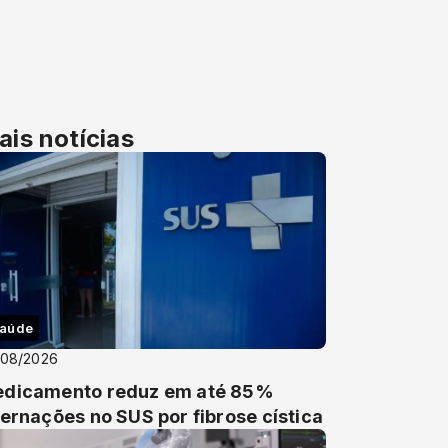
ais notícias
aúde
/08/2026
dicamento reduz em até 85%
ternações no SUS por fibrose cística