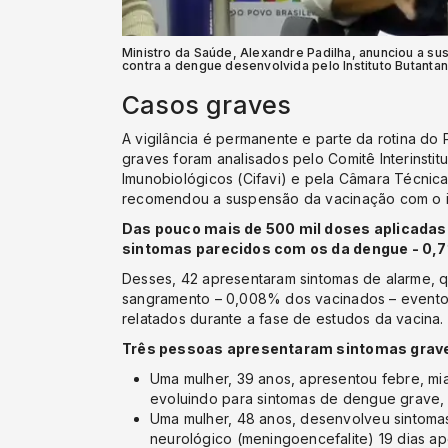
Ministro da Saúde, Alexandre Padilha, anunciou a su
contra a dengue desenvolvida pelo Instituto Butanta
Casos graves
A vigilância é permanente e parte da rotina do 
graves foram analisados pelo Comitê Interinstit
Imunobiológicos (Cifavi) e pela Câmara Técnic
recomendou a suspensão da vacinação com o i
Das pouco mais de 500 mil doses aplicadas
sintomas parecidos com os da dengue - 0,7%
Desses, 42 apresentaram sintomas de alarme, q
sangramento – 0,008% dos vacinados – eventos
relatados durante a fase de estudos da vacina.
Três pessoas apresentaram sintomas grave
Uma mulher, 39 anos, apresentou febre, mia
evoluindo para sintomas de dengue grave,
Uma mulher, 48 anos, desenvolveu sintom
neurológico (meningoencefalite) 19 dias ap