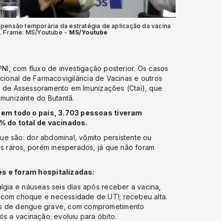
spensão temporária da estratégia de aplicação da vacina
n. Frame: MS/Youtube -
MS/Youtube
PNI, com fluxo de investigação posterior. Os casos
ucional de Farmacovigilância de Vacinas e outros
a de Assessoramento em Imunizações (Ctai), que
munizante do Butantã.
 em todo o país, 3.703 pessoas tiveram
 do total de vacinados.
ue são: dor abdominal, vômito persistente ou
 raros, porém inesperados, já que não foram
s e foram hospitalizadas:
lgia e náuseas seis dias após receber a vacina,
 com choque e necessidade de UTI; recebeu alta.
as de dengue grave, com comprometimento
ós a vacinação; evoluiu para óbito.