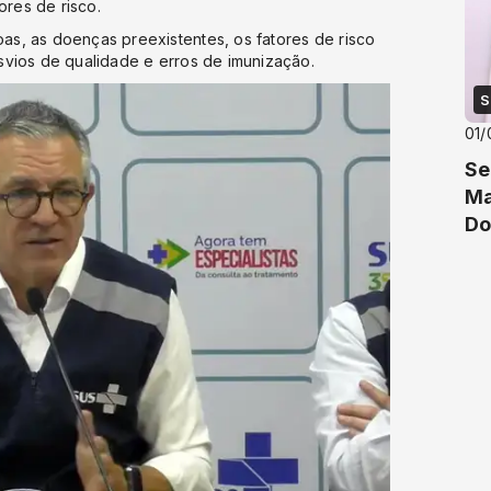
ores de risco.
oas, as doenças preexistentes, os fatores de risco
desvios de qualidade e erros de imunização.
S
01/
Se
Ma
Do