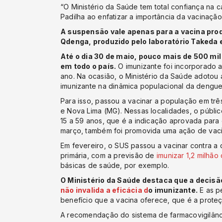
“O Ministério da Saúde tem total confiança na c
Padilha ao enfatizar a importância da vacinaçã
A suspensão vale apenas para a vacina prod
Qdenga, produzido pelo laboratório Takeda 
Até o dia 30 de maio, pouco mais de 500 mi
em todo o país.
O imunizante foi incorporado 
ano. Na ocasião, o Ministério da Saúde adotou 
imunizante na dinâmica populacional da dengue
Para isso, passou a vacinar a população em trê
e Nova Lima (MG). Nessas localidades, o públi
15 a 59 anos, que é a indicação aprovada para
março, também foi promovida uma ação de vaci
Em fevereiro, o SUS passou a vacinar contra a
primária, com a previsão de
imunizar 1,2 milhão
básicas de saúde, por exemplo.
O Ministério da Saúde destaca que a decisã
não invalida a eficácia d
o imunizante.
E as p
benefício que a vacina oferece, que é a prote
A recomendação do sistema de farmacovigilânc