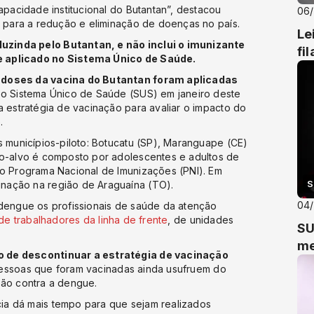
apacidade institucional do Butantan”, destacou
06
o para a redução e eliminação de doenças no país.
Le
uzinda pelo Butantan, e não inclui o imunizante
fi
e aplicado no Sistema Único de Saúde.
l doses da vacina do Butantan foram aplicadas
ao Sistema Único de Saúde (SUS) em janeiro deste
a estratégia de vacinação para avaliar o impacto do
.
s municípios-piloto: Botucatu (SP), Maranguape (CE)
co-alvo é composto por adolescentes e adultos de
 o Programa Nacional de Imunizações (PNI). Em
S
nação na região de Araguaína (TO).
04
 dengue os profissionais de saúde da atenção
 de trabalhadores da linha de frente
, de unidades
SU
me
o de descontinuar a estratégia de vacinação
essoas que foram vacinadas ainda usufruem do
ção contra a dengue.
ia dá mais tempo para que sejam realizados