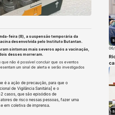
nda-feira (8), a suspensão temporária da
S
acina desenvolvida pelo Instituto Butantan.
06
aram sintomas mais severos após a vacinação,
 dois desses morreram.
Ri
u que não é possível concluir que os eventos
ca
esentam um sinal de alerta e serão investigados
ue é a ação de precaução, para que o
onal de Vigilância Sanitária] e o
42 casos, que são episódios de
fatores de risco nessas pessoas, fazer uma
se em coletiva de imprensa.
S