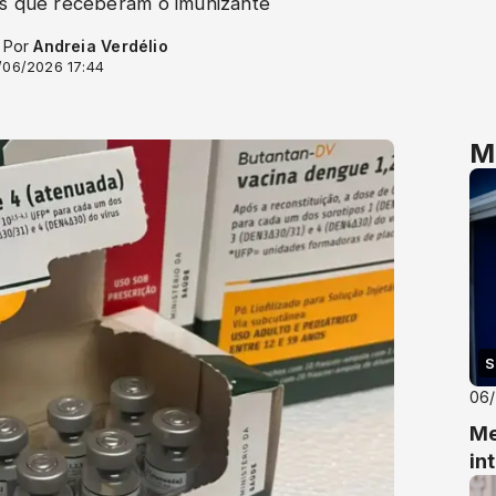
as que receberam o imunizante
- Por
Andreia Verdélio
/06/2026 17:44
M
S
06
Me
in