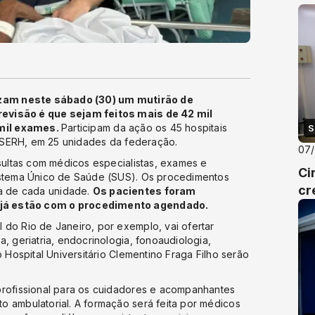
lizam neste sábado (30) um mutirão de
evisão é que sejam feitos mais de 42 mil
 mil exames.
Participam da ação os 45 hospitais
S
 EBSERH, em 25 unidades da federação.
07
nsultas com médicos especialistas, exames e
Ci
istema Único de Saúde (SUS). Os procedimentos
cr
a de cada unidade.
Os pacientes foram
 já estão com o procedimento agendado.
do Rio de Janeiro, por exemplo, vai ofertar
, geriatria, endocrinologia, fonoaudiologia,
o Hospital Universitário Clementino Fraga Filho serão
profissional para os cuidadores e acompanhantes
o ambulatorial. A formação será feita por médicos