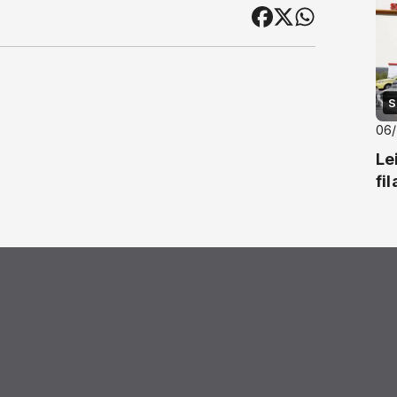
S
06
Le
fi