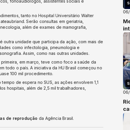
ticos, fonoaudiólogos, assistentes sociais e
S
06
dimentos, tanto no Hospital Universitário Walter
Me
ateaubriand. Serão consultas em geriatria,
 ginecologia, além de exames de mamografia,
in
 é outra unidade que participa da ação, com mais de
dades como infectologia, pneumologia e
sonografia. Assim, como nas outras unidades.
 primeira, em março, teve como foco a saúde da
em todo o país. A iniciativa da HU Brasil começou no
ase 100 mil procedimento.
do tempo de espera no SUS, as ações envolvem 1,1
S
os hospitais, além de 2,5 mil trabalhadores,
06
Ri
ca
cas de reprodução
da Agência Brasil.