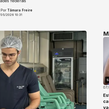
ades federais
- Por
Tâmara Freire
/05/2026 10:31
M
S
07
Es
ca
va