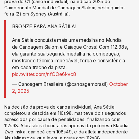
prova do C1 (canoa individual) na edição 2025 do
Campeonato Mundial de Canoagem Slalom, nesta quinta-
feira (2) em Sydney (Austrália).
BRONZE PARA ANA SÁTILA!
Ana Sátila conquista mais uma medalha no Mundial
de Canoagem Slalom e Caiaque Cross! Com 112.98s,
ela garante sua segunda medalha na competição,
mostrando técnica impecável, força e consistência
em cada trecho da pista.
pic.twitter.com/nfQOe6kvc8
— Canoagem Brasileira (@canoagembrasil)
October
2, 2025
Na decisão da prova de canoa individual, Ana Sátila
completou a descida em 110s98, mas teve dois segundos
acrescidos por causa de penalidades, finalizando com
112s98. A brasileira ficou atrás apenas da polonesa Klaudia
Zwolinska, campeã com 108s49, e da atleta independente
Alsu Minazova, que levou a prata com 112s88.